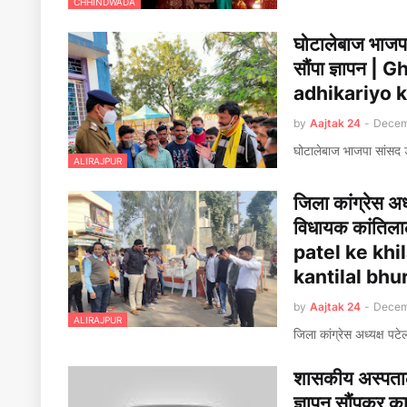
CHHINDWADA
घोटालेबाज भाजपा
सौंपा ज्ञापन
adhikariyo k
by
Aajtak 24
-
Decem
घोटालेबाज भाजपा सांसद ड
ALIRAJPUR
जिला कांग्रेस अध
विधायक कांतिल
patel ke khi
kantilal bhu
by
Aajtak 24
-
Decem
ALIRAJPUR
जिला कांग्रेस अध्यक्ष प
शासकीय अस्पताल म
ज्ञापन सौंपकर 