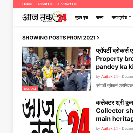
Home
About Us
Contact Us
मुख्य पृष्ठ
राज्य
मध्‍य प्रदेश
SHOWING POSTS FROM 2021
प्रॉपर्टी ब्रोकर्
Property br
pandey ka 
by
Aajtak 24
-
Decem
प्रॉपर्टी ब्रोकर्स एसोसि
RATLAM
कलेक्टर श्री कुम
Collector s
main herita
by
Aajtak 24
-
Decem