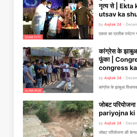
नृत्य से | Ek
utsav ka sh
by
Aajtak 24
-
Decem
एकता का प्रतीक पर्यटन न
DHAR CITY
कांग्रेस के झाबु
फूंका | Cong
congress ka
by
Aajtak 24
-
Decem
कांग्रेस के झाबुआ विधायक
ALIRAJPUR
जोबट परियोजना 
pariyojna ki
by
Aajtak 24
-
Decem
जोबट परियोजना की केनाल