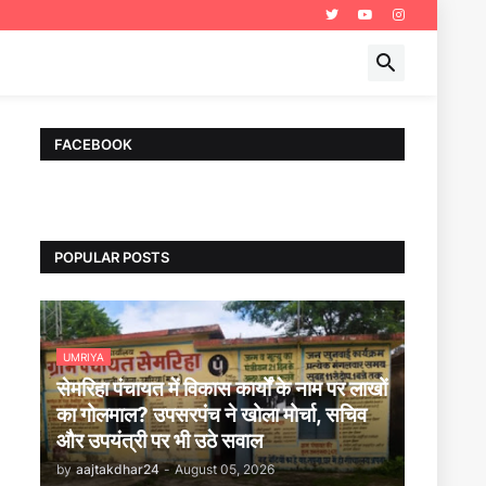
FACEBOOK
POPULAR POSTS
UMRIYA
|
सेमरिहा पंचायत में विकास कार्यों के नाम पर लाखों
का गोलमाल? उपसरपंच ने खोला मोर्चा, सचिव
और उपयंत्री पर भी उठे सवाल
by
aajtakdhar24
-
August 05, 2026