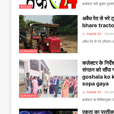
कलेक्टर श्री कुमार पुरु
RATLAM
अवैध रेत से भरे
bhare tracto
by
Aajtak 24
-
Decem
अवैध रेत से भरे ट्रैक्ट
BURHANPUR
कलेक्टर के निर्द
संगठन को सौं
goshala ko 
sopa gaya
by
Aajtak 24
-
Decem
BURHANPUR
कलेक्टर के निर्देशानुसा
एकता का प्रतीक 