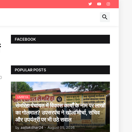
FACEBOOK
ं
POPULAR POSTS
0
UMRIYA
सेमरिहा पंचायत में विकास कार्यों के नाम पर लाखों
का गोलमाल? उपसरपंच ने खोला मोर्चा, सचिव
और उपयंत्री पर भी उठे सवाल
by
aajtakdhar24
-
August 05, 2026