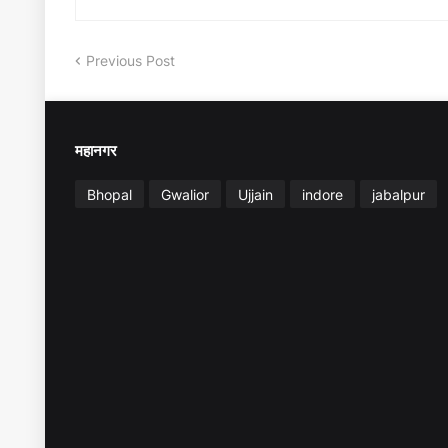
Previous Post
महानगर
Bhopal
Gwalior
Ujjain
indore
jabalpur