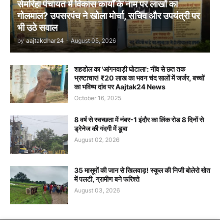
सेमरिहा पंचायत में विकास कार्यों के नाम पर लाखों का
गोलमाल? उपसरपंच ने खोला मोर्चा, सचिव और उपयंत्री पर
भी उठे सवाल
by
aajtakdhar24
-
August 05, 2026
शहडोल का 'आंगनवाड़ी घोटाला': नींव से छत तक
भ्रष्टाचार! ₹20 लाख का भवन चंद सालों में जर्जर, बच्चों
का भविष्य दांव पर Aajtak24 News
October 16, 2025
8 वर्ष से स्वच्छता में नंबर-1 इंदौर का लिंक रोड 8 दिनों से
ड्रेनेज की गंदगी में डूबा
August 02, 2026
35 मासूमों की जान से खिलवाड़! स्कूल की निजी बोलेरो खेत
में पलटी, ग्रामीण बने फरिश्ते
August 03, 2026