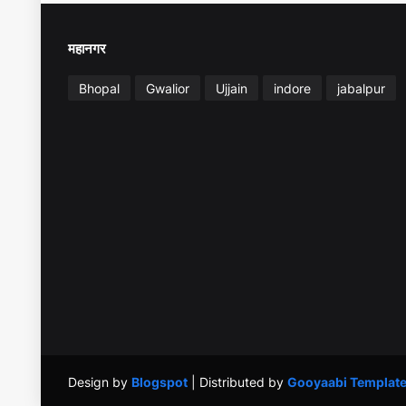
महानगर
Bhopal
Gwalior
Ujjain
indore
jabalpur
Design by
Blogspot
| Distributed by
Gooyaabi Templat