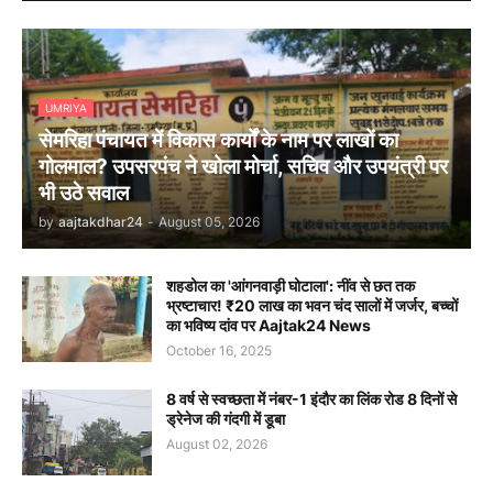
UMRIYA
सेमरिहा पंचायत में विकास कार्यों के नाम पर लाखों का
गोलमाल? उपसरपंच ने खोला मोर्चा, सचिव और उपयंत्री पर
भी उठे सवाल
by
aajtakdhar24
-
August 05, 2026
शहडोल का 'आंगनवाड़ी घोटाला': नींव से छत तक
भ्रष्टाचार! ₹20 लाख का भवन चंद सालों में जर्जर, बच्चों
का भविष्य दांव पर Aajtak24 News
October 16, 2025
8 वर्ष से स्वच्छता में नंबर-1 इंदौर का लिंक रोड 8 दिनों से
ड्रेनेज की गंदगी में डूबा
August 02, 2026