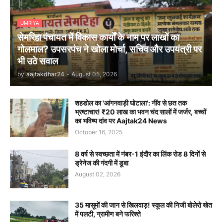
UMRIYA
सेमरिहा पंचायत में विकास कार्यों के नाम पर लाखों का
गोलमाल? उपसरपंच ने खोला मोर्चा, सचिव और उपयंत्री पर
भी उठे सवाल
by
aajtakdhar24
-
August 05, 2026
शहडोल का 'आंगनवाड़ी घोटाला': नींव से छत तक
भ्रष्टाचार! ₹20 लाख का भवन चंद सालों में जर्जर, बच्चों
का भविष्य दांव पर Aajtak24 News
October 16, 2025
8 वर्ष से स्वच्छता में नंबर-1 इंदौर का लिंक रोड 8 दिनों से
ड्रेनेज की गंदगी में डूबा
August 02, 2026
35 मासूमों की जान से खिलवाड़! स्कूल की निजी बोलेरो खेत
में पलटी, ग्रामीण बने फरिश्ते