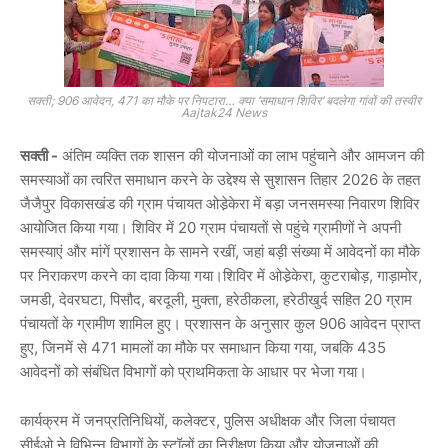
सक्ती; 906 आवेदन, 471 का मौके पर निपटारा… क्या ‘समाधान शिविर’ बदलेगा गांवों की तस्वीर
Aajtak24 News
सक्ती -
अंतिम व्यक्ति तक शासन की योजनाओं का लाभ पहुंचाने और आमजन की
समस्याओं का त्वरित समाधान करने के उद्देश्य से सुशासन तिहार 2026 के तहत
जैजैपुर विकासखंड की ग्राम पंचायत ओडे़केरा में बड़ा जनसमस्या निवारण शिविर
आयोजित किया गया। शिविर में 20 ग्राम पंचायतों से पहुंचे ग्रामीणों ने अपनी
समस्याएं और मांगें प्रशासन के सामने रखीं, जहां बड़ी संख्या में आवेदनों का मौके
पर निराकरण करने का दावा किया गया।शिविर में ओडे़केरा, कुटराबोड़, गाड़ामोर,
जमडी, देवरघटा, पिसौद, बरदूली, मुक्ता, हरेठीकला, हरेठीखुर्द सहित 20 ग्राम
पंचायतों के ग्रामीण शामिल हुए। प्रशासन के अनुसार कुल
906 आवेदन प्राप्त
हुए
, जिनमें से
471 मामलों का मौके पर समाधान किया गया
, जबकि
435
आवेदनों को संबंधित विभागों को प्राथमिकता के आधार पर भेजा गया।
कार्यक्रम में जनप्रतिनिधियों, कलेक्टर, पुलिस अधीक्षक और जिला पंचायत
सीईओ ने विभिन्न विभागों के स्टॉलों का निरीक्षण किया और योजनाओं की