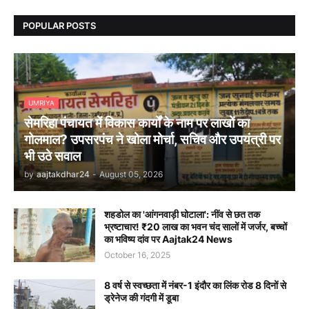
POPULAR POSTS
UMRIYA
सेमरिहा पंचायत में विकास कार्यों के नाम पर लाखों का
गोलमाल? उपसरपंच ने खोला मोर्चा, सचिव और उपयंत्री पर
भी उठे सवाल
by
aajtakdhar24
-
August 05, 2026
शहडोल का 'आंगनवाड़ी घोटाला': नींव से छत तक
भ्रष्टाचार! ₹20 लाख का भवन चंद सालों में जर्जर, बच्चों
का भविष्य दांव पर Aajtak24 News
October 16, 2025
8 वर्ष से स्वच्छता में नंबर-1 इंदौर का लिंक रोड 8 दिनों से
ड्रेनेज की गंदगी में डूबा