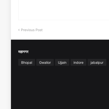
Previous Post
महानगर
Bhopal
Gwalior
Ujjain
indore
jabalpur