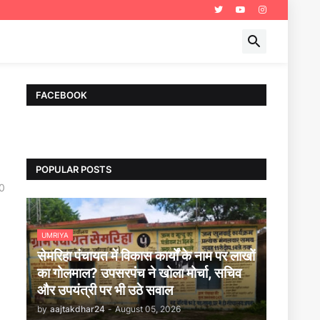
FACEBOOK
POPULAR POSTS
0
UMRIYA
सेमरिहा पंचायत में विकास कार्यों के नाम पर लाखों
का गोलमाल? उपसरपंच ने खोला मोर्चा, सचिव
और उपयंत्री पर भी उठे सवाल
by
aajtakdhar24
-
August 05, 2026