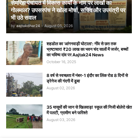
सेमरिहा पंचायत में विकास कार्यों के नाम पर लाखों का
गोलमाल? उपसरपंच ने खोला मोर्चा, सचिव और उपयंत्री पर
भी उठे सवाल
by
aajtakdhar24
-
August 05, 2026
शहडोल का 'आंगनवाड़ी घोटाला': नींव से छत तक
भ्रष्टाचार! ₹20 लाख का भवन चंद सालों में जर्जर, बच्चों
का भविष्य दांव पर Aajtak24 News
October 16, 2025
8 वर्ष से स्वच्छता में नंबर-1 इंदौर का लिंक रोड 8 दिनों से
ड्रेनेज की गंदगी में डूबा
August 02, 2026
35 मासूमों की जान से खिलवाड़! स्कूल की निजी बोलेरो खेत
में पलटी, ग्रामीण बने फरिश्ते
August 03, 2026