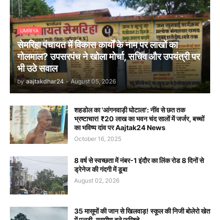
UMRIYA
सेमरिहा पंचायत में विकास कार्यों के नाम पर लाखों का
गोलमाल? उपसरपंच ने खोला मोर्चा, सचिव और उपयंत्री पर
भी उठे सवाल
by
aajtakdhar24
-
August 05, 2026
शहडोल का 'आंगनवाड़ी घोटाला': नींव से छत तक
भ्रष्टाचार! ₹20 लाख का भवन चंद सालों में जर्जर, बच्चों
का भविष्य दांव पर Aajtak24 News
October 16, 2025
8 वर्ष से स्वच्छता में नंबर-1 इंदौर का लिंक रोड 8 दिनों से
ड्रेनेज की गंदगी में डूबा
August 02, 2026
35 मासूमों की जान से खिलवाड़! स्कूल की निजी बोलेरो खेत
में पलटी, ग्रामीण बने फरिश्ते