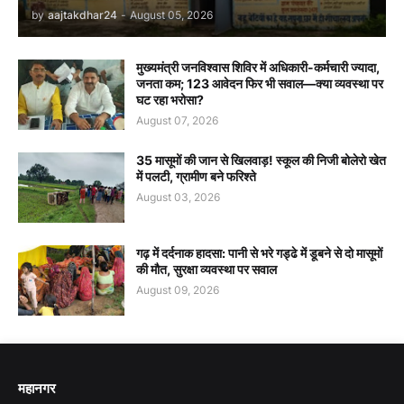
by
aajtakdhar24
-
August 05, 2026
मुख्यमंत्री जनविश्वास शिविर में अधिकारी-कर्मचारी ज्यादा,
जनता कम; 123 आवेदन फिर भी सवाल—क्या व्यवस्था पर
घट रहा भरोसा?
August 07, 2026
35 मासूमों की जान से खिलवाड़! स्कूल की निजी बोलेरो खेत
में पलटी, ग्रामीण बने फरिश्ते
August 03, 2026
गढ़ में दर्दनाक हादसा: पानी से भरे गड्ढे में डूबने से दो मासूमों
की मौत, सुरक्षा व्यवस्था पर सवाल
August 09, 2026
महानगर