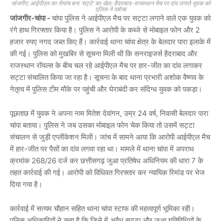
जांजगीर; आईपीएल का रोमांच बना ‘सट्टे’ का खेल: हैदराबाद-राजस्थान मैच पर दांव लगाते युवक को
पुलिस ने दबोचा
जांजगीर-चांपा -
चांपा पुलिस
ने आईपीएल मैच पर सट्टा लगाने वाले एक युवक को
रंगे हाथ गिरफ्तार किया है। पुलिस ने आरोपी के कब्जे से मोबाइल फोन और 2
हजार रुपए नगद जब्त किए हैं। कार्रवाई थाना चांपा क्षेत्र के बेलदार पारा इलाके में
की गई। पुलिस को मुखबिर से सूचना मिली थी कि सनराइजर्स हैदराबाद और
राजस्थान रॉयल्स के बीच चल रहे आईपीएल मैच पर हार-जीत का दांव लगाकर
सट्टा संचालित किया जा रहा है। सूचना के बाद थाना प्रभारी
अशोक वैष्णव
के
नेतृत्व में पुलिस टीम मौके पर पहुंची और घेराबंदी कर संदिग्ध युवक को पकड़ा।
पूछताछ में युवक ने अपना नाम मितेश देवांगन, उम्र 24 वर्ष, निवासी बेलदार पारा
चांपा बताया। पुलिस ने जब उसका मोबाइल फोन चेक किया तो उसमें सट्टा
संचालन से जुड़ी एप्लीकेशन मिली। जांच में सामने आया कि आरोपी आईपीएल मैच
में हार-जीत पर पैसों का दांव लगवा रहा था। मामले में थाना चांपा में अपराध
क्रमांक 268/26 दर्ज कर छत्तीसगढ़ जुआ प्रतिषेध अधिनियम की धारा 7 के
तहत कार्रवाई की गई। आरोपी को विधिवत गिरफ्तार कर न्यायिक रिमांड पर भेज
दिया गया है।
कार्रवाई में
सत्यम चौहान
सहित थाना चांपा स्टाफ की महत्वपूर्ण भूमिका रही।
पुलिस अधिकारियों ने कहा है कि जिले में अवैध सट्टा और जुआ गतिविधियों के