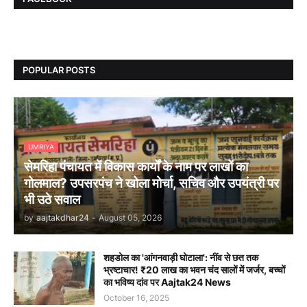
POPULAR POSTS
UMRIYA
सेमरिहा पंचायत में विकास कार्यों के नाम पर लाखों का
गोलमाल? उपसरपंच ने खोला मोर्चा, सचिव और उपयंत्री पर
भी उठे सवाल
by
aajtakdhar24
-
August 05, 2026
शहडोल का 'आंगनवाड़ी घोटाला': नींव से छत तक
भ्रष्टाचार! ₹20 लाख का भवन चंद सालों में जर्जर, बच्चों
का भविष्य दांव पर Aajtak24 News
October 16, 2025