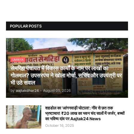
POPULAR POSTS
UMRIYA
सेमरिहा पंचायत में विकास कार्यों के नाम पर लाखों का
गोलमाल? उपसरपंच ने खोला मोर्चा, सचिव और उपयंत्री पर
भी उठे सवाल
by
aajtakdhar24
-
August 05, 2026
शहडोल का 'आंगनवाड़ी घोटाला': नींव से छत तक
भ्रष्टाचार! ₹20 लाख का भवन चंद सालों में जर्जर, बच्चों
का भविष्य दांव पर Aajtak24 News
October 16, 2025