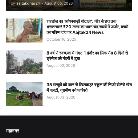
by
aajtakdhar24
-
August 05, 2026
शहडोल का 'आंगनवाड़ी घोटाला': नींव से छत तक
भ्रष्टाचार! ₹20 लाख का भवन चंद सालों में जर्जर, बच्चों
का भविष्य दांव पर Aajtak24 News
October 16, 2025
8 वर्ष से स्वच्छता में नंबर-1 इंदौर का लिंक रोड 8 दिनों से
ड्रेनेज की गंदगी में डूबा
August 02, 2026
35 मासूमों की जान से खिलवाड़! स्कूल की निजी बोलेरो खेत
में पलटी, ग्रामीण बने फरिश्ते
August 03, 2026
महानगर