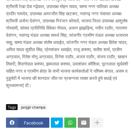
श्रीमती रेखा देवा गढ़ेवाल, उपाध्यक्ष मोहन यादव, चाम्पा नगर पालिका अध्यक्ष
प्रदीप नामदेव, उपाध्यक्ष अमरजीत सिंह खटकर, नवागढ़ नगर पंचायत अध्यक्ष
श्रीमती अर्चना देवांगन, उपाध्यक्ष निरंजन कोसले, भाजपा जिला उपाध्यक्ष आशुतोष
गोस्वामी, सांसद प्रतिनिधि विवेका गोपाल, अरूण झाझड़िया, नवीन राठौर, नारायण
देवांगन, नवागढ़ मंडल अध्यक्ष समर्थ सिंह, जांजगीर ग्रामीण मंडल अध्यक्ष धजाराम
साहू, चाम्पा मंडल अध्यक्ष संतोष थवाईत, जांजगीर नगर मंडल अध्यक्ष हितेश यादव,
अमित यादव सुशील सिंह, प्रेमशंकर थवाईत, राजू कश्यप, सतीश शर्मा, प्रवीण
अग्रवाल, रितेश मोनू अग्रवाल, दिनेश राठौर, अजय राठौर, संजय राठौर, खम्हन
तिवारी, शिवगोपाल कश्यप, झामलाल कश्यप, उमाशंकर कौशिक, पूरनलाल सूर्यवंशी
सहित नगर व ग्रामीण क्षेत्र के सभी भाजपा कार्यकर्ताओं ने पश्चिम बंगाल, असम व
पुडुचेरी में भाजपा की शानदार जीत पर प्रसन्नता व्यक्त करते हुये बधाई एवं
शुभकामनाएं दी।
Tags
janjgir champa
Facebook