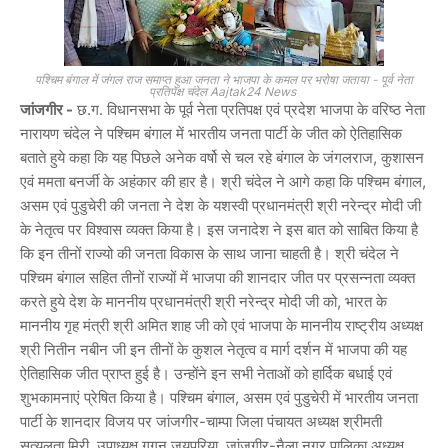
पश्चिम बंगाल में जंगल राज समाप्त हुआ जनता ने भाजपा के कमल पर भरोषा जताया - पूर्व नेता
प्रतिपक्ष चंदेल Aajtak24 News
जांजगीर -
छ.ग. विधानसभा के पूर्व नेता प्रतिपक्ष एवं प्रदेश भाजपा के वरिष्ठ नेता
नारायण चंदेल ने पश्चिम बंगाल में भारतीय जनता पार्टी के जीत को ऐतिहासिक
बताते हुये कहा कि यह पिछले अनेक वर्षो से चल रहे बंगाल के जंगलराज, कुशासन
एवं ममता बनर्जी के अहंकार की हार है। श्री चंदेल ने आगे कहा कि पश्चिम बंगाल,
असम एवं पुडुचेरी की जनता ने देश के यशस्वी प्रधानमंत्री श्री नरेन्द्र मोदी जी
के नेतृत्व पर विश्वास व्यक्त किया है। इस जनादेश ने इस बात को साबित किया है
कि इन तीनों राज्यो की जनता विकास के साथ जाना चाहती है। श्री चंदेल ने
पश्चिम बंगाल सहित तीनों राज्यों में भाजपा की शानदार जीत पर प्रसन्नता व्यक्त
करते हुये देश के माननीय प्रधानमंत्री श्री नरेन्द्र मोदी जी को, भारत के
माननीय गृह मंत्री श्री अमित शाह जी को एवं भाजपा के माननीय राष्ट्रीय अध्यक्ष
श्री नितीन नबीन जी इन तीनों के कुशल नेतृत्व व मार्ग दर्शन में भाजपा की यह
ऐतिहासिक जीत प्राप्त हुई है। उन्होंने इन सभी नेताओं को हार्दिक बधाई एवं
शुभकामनाएं प्रेषित किया है। पश्चिम बंगाल, असम एवं पुडुचेरी में भारतीय जनता
पार्टी के शानदार विजय पर जांजगीर-चाम्पा जिला पंचायत अध्यक्ष श्रीमती
सत्यलता मिरी, उपाध्यक्ष गगन जयपुरिया, जांजगीर-नैला नगर पालिका अध्यक्ष