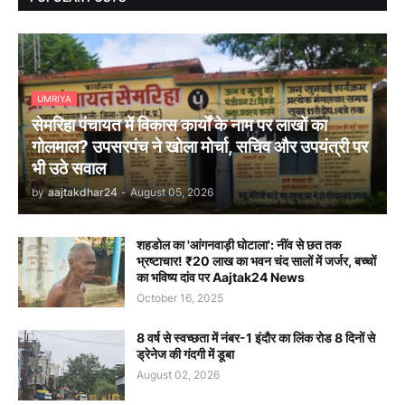
UMRIYA
सेमरिहा पंचायत में विकास कार्यों के नाम पर लाखों का
गोलमाल? उपसरपंच ने खोला मोर्चा, सचिव और उपयंत्री पर
भी उठे सवाल
by
aajtakdhar24
-
August 05, 2026
शहडोल का 'आंगनवाड़ी घोटाला': नींव से छत तक
भ्रष्टाचार! ₹20 लाख का भवन चंद सालों में जर्जर, बच्चों
का भविष्य दांव पर Aajtak24 News
October 16, 2025
8 वर्ष से स्वच्छता में नंबर-1 इंदौर का लिंक रोड 8 दिनों से
ड्रेनेज की गंदगी में डूबा
August 02, 2026