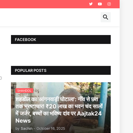
FACEBOOK
POPULAR POSTS
0
SHAHDOL
शहडोल का 'आंगनवाड़ी घोटाला': नींव से छत
तक भ्रष्टाचार! ₹20 लाख का भवन चंद सालों
में जर्जर, बच्चों का भविष्य दांव पर Aajtak24
News
by
Sachin
-
October 16, 2025