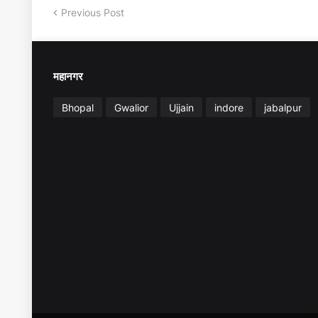
Previous Post
महानगर
Bhopal
Gwalior
Ujjain
indore
jabalpur