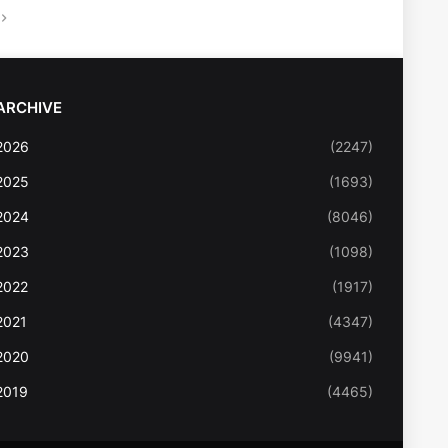
ARCHIVE
2026
(2247)
2025
(1693)
2024
(8046)
2023
(1098)
2022
(1917)
2021
(4347)
2020
(9941)
2019
(4465)