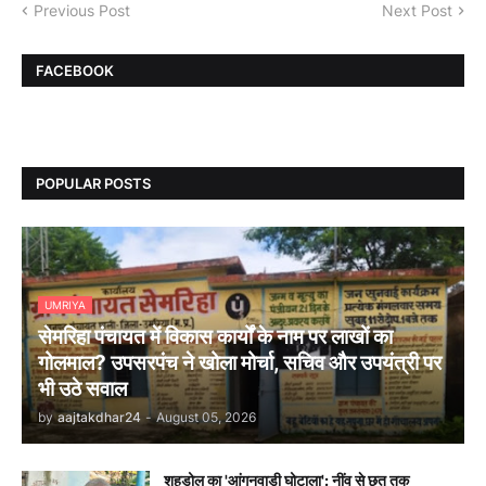
Previous Post
Next Post
FACEBOOK
POPULAR POSTS
UMRIYA
सेमरिहा पंचायत में विकास कार्यों के नाम पर लाखों का
गोलमाल? उपसरपंच ने खोला मोर्चा, सचिव और उपयंत्री पर
भी उठे सवाल
by
aajtakdhar24
-
August 05, 2026
शहडोल का 'आंगनवाड़ी घोटाला': नींव से छत तक