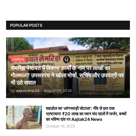
POPULAR POSTS
UMRIYA
सेमरिहा पंचायत में विकास कार्यों के नाम पर लाखों का
गोलमाल? उपसरपंच ने खोला मोर्चा, सचिव और उपयंत्री पर
भी उठे सवाल
by
aajtakdhar24
-
August 05, 2026
शहडोल का 'आंगनवाड़ी घोटाला': नींव से छत तक
भ्रष्टाचार! ₹20 लाख का भवन चंद सालों में जर्जर, बच्चों
का भविष्य दांव पर Aajtak24 News
October 16, 2025