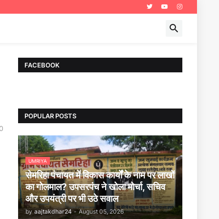
FACEBOOK
POPULAR POSTS
0
UMRIYA
सेमरिहा पंचायत में विकास कार्यों के नाम पर लाखों
का गोलमाल? उपसरपंच ने खोला मोर्चा, सचिव
और उपयंत्री पर भी उठे सवाल
by
aajtakdhar24
-
August 05, 2026