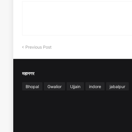
Previous Post
महानगर
Bhopal
Gwalior
Ujjain
indore
jabalpur