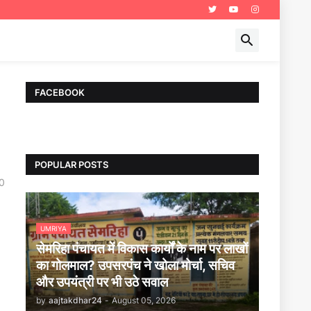
FACEBOOK
POPULAR POSTS
0
UMRIYA
सेमरिहा पंचायत में विकास कार्यों के नाम पर लाखों
का गोलमाल? उपसरपंच ने खोला मोर्चा, सचिव
और उपयंत्री पर भी उठे सवाल
by
aajtakdhar24
-
August 05, 2026