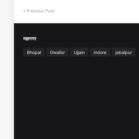
Previous Post
महानगर
Bhopal
Gwalior
Ujjain
indore
jabalpur