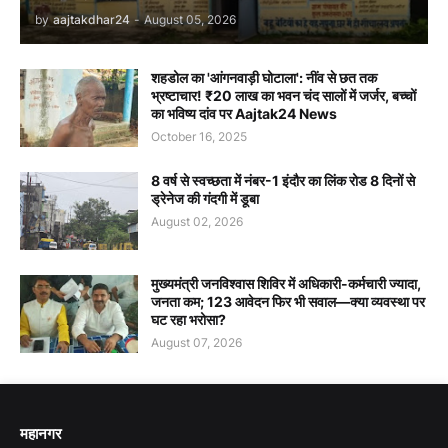
by
aajtakdhar24
-
August 05, 2026
शहडोल का 'आंगनवाड़ी घोटाला': नींव से छत तक
भ्रष्टाचार! ₹20 लाख का भवन चंद सालों में जर्जर, बच्चों
का भविष्य दांव पर Aajtak24 News
October 16, 2025
8 वर्ष से स्वच्छता में नंबर-1 इंदौर का लिंक रोड 8 दिनों से
ड्रेनेज की गंदगी में डूबा
August 02, 2026
मुख्यमंत्री जनविश्वास शिविर में अधिकारी-कर्मचारी ज्यादा,
जनता कम; 123 आवेदन फिर भी सवाल—क्या व्यवस्था पर
घट रहा भरोसा?
August 07, 2026
महानगर