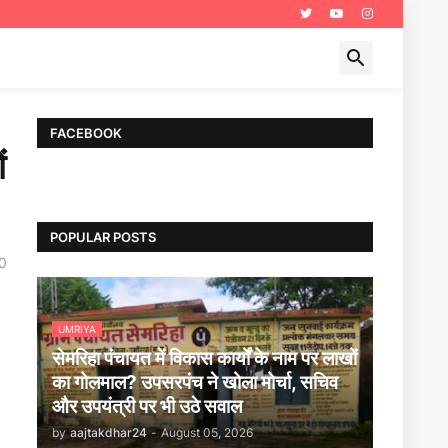
FACEBOOK
ं
POPULAR POSTS
0
UMRIYA
सेमरिहा पंचायत में विकास कार्यों के नाम पर लाखों
का गोलमाल? उपसरपंच ने खोला मोर्चा, सचिव
और उपयंत्री पर भी उठे सवाल
by
aajtakdhar24
-
August 05, 2026