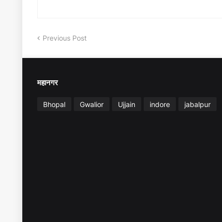
Previous Post
महानगर
Bhopal
Gwalior
Ujjain
indore
jabalpur