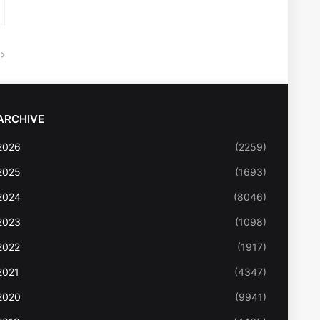
ARCHIVE
2026
(2259)
2025
(1693)
2024
(8046)
2023
(1098)
2022
(1917)
2021
(4347)
2020
(9941)