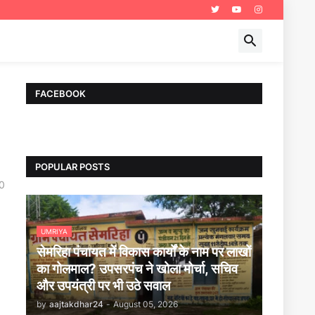
FACEBOOK
POPULAR POSTS
0
UMRIYA
सेमरिहा पंचायत में विकास कार्यों के नाम पर लाखों
का गोलमाल? उपसरपंच ने खोला मोर्चा, सचिव
और उपयंत्री पर भी उठे सवाल
by
aajtakdhar24
-
August 05, 2026