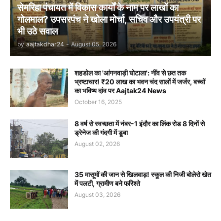
सेमरिहा पंचायत में विकास कार्यों के नाम पर लाखों का
गोलमाल? उपसरपंच ने खोला मोर्चा, सचिव और उपयंत्री पर
भी उठे सवाल
by
aajtakdhar24
-
August 05, 2026
शहडोल का 'आंगनवाड़ी घोटाला': नींव से छत तक
भ्रष्टाचार! ₹20 लाख का भवन चंद सालों में जर्जर, बच्चों
का भविष्य दांव पर Aajtak24 News
October 16, 2025
8 वर्ष से स्वच्छता में नंबर-1 इंदौर का लिंक रोड 8 दिनों से
ड्रेनेज की गंदगी में डूबा
August 02, 2026
35 मासूमों की जान से खिलवाड़! स्कूल की निजी बोलेरो खेत
में पलटी, ग्रामीण बने फरिश्ते
August 03, 2026