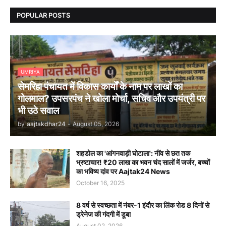
POPULAR POSTS
UMRIYA
सेमरिहा पंचायत में विकास कार्यों के नाम पर लाखों का
गोलमाल? उपसरपंच ने खोला मोर्चा, सचिव और उपयंत्री पर
भी उठे सवाल
by
aajtakdhar24
-
August 05, 2026
शहडोल का 'आंगनवाड़ी घोटाला': नींव से छत तक
भ्रष्टाचार! ₹20 लाख का भवन चंद सालों में जर्जर, बच्चों
का भविष्य दांव पर Aajtak24 News
October 16, 2025
8 वर्ष से स्वच्छता में नंबर-1 इंदौर का लिंक रोड 8 दिनों से
ड्रेनेज की गंदगी में डूबा
August 02, 2026