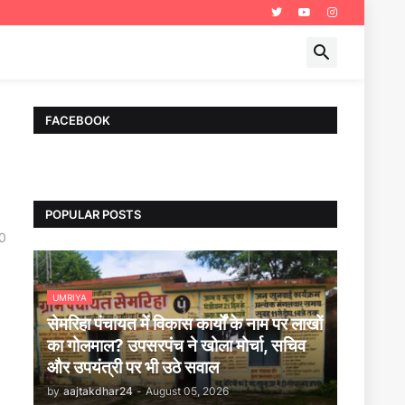
FACEBOOK
POPULAR POSTS
0
UMRIYA
सेमरिहा पंचायत में विकास कार्यों के नाम पर लाखों
का गोलमाल? उपसरपंच ने खोला मोर्चा, सचिव
और उपयंत्री पर भी उठे सवाल
by
aajtakdhar24
-
August 05, 2026