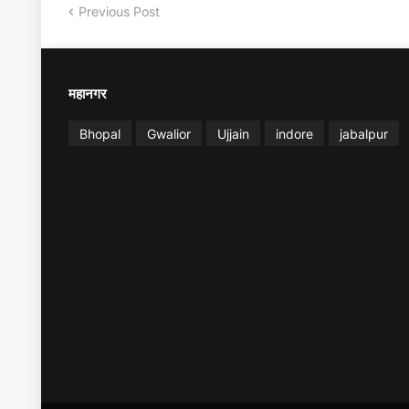
Previous Post
महानगर
Bhopal
Gwalior
Ujjain
indore
jabalpur