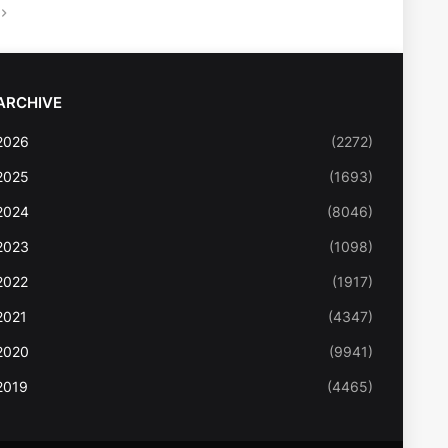
ARCHIVE
2026
(2272)
2025
(1693)
2024
(8046)
2023
(1098)
2022
(1917)
2021
(4347)
2020
(9941)
2019
(4465)