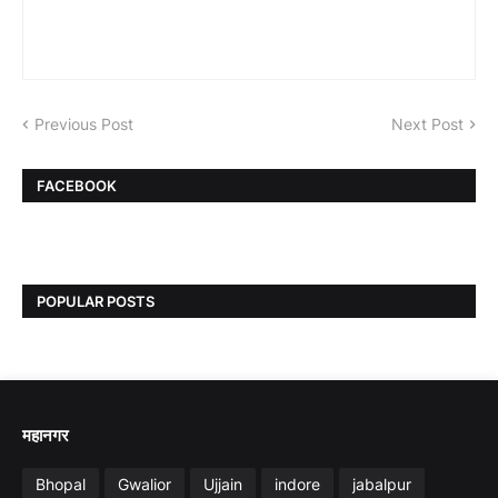
Previous Post
Next Post
FACEBOOK
POPULAR POSTS
महानगर
Bhopal
Gwalior
Ujjain
indore
jabalpur