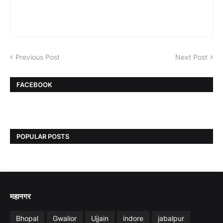
Previous Post
Next Post
FACEBOOK
POPULAR POSTS
महानगर
Bhopal
Gwalior
Ujjain
indore
jabalpur