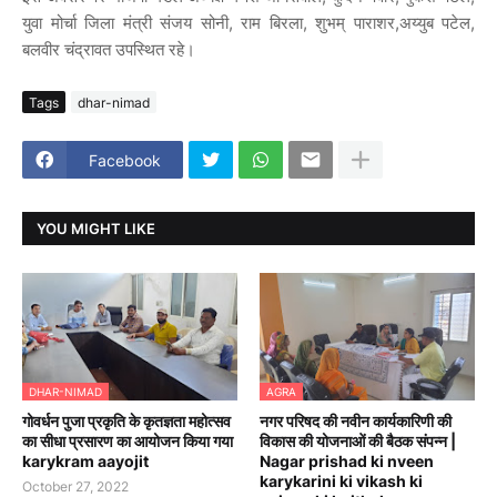
युवा मोर्चा जिला मंत्री संजय सोनी, राम बिरला, शुभम् पाराशर,अय्युब पटेल,
बलवीर चंद्रावत उपस्थित रहे।
Tags
dhar-nimad
Facebook
YOU MIGHT LIKE
DHAR-NIMAD
AGRA
गोवर्धन पुजा प्रकृति के कृतज्ञता महोत्सव
नगर परिषद की नवीन कार्यकारिणी की
का सीधा प्रसारण का आयोजन किया गया
विकास की योजनाओं की बैठक संपन्न |
karykram aayojit
Nagar prishad ki nveen
karykarini ki vikash ki
October 27, 2022