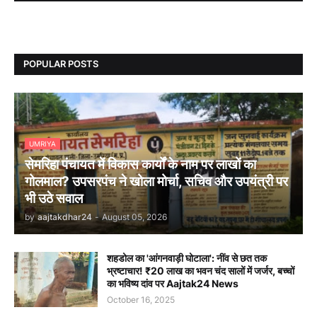
POPULAR POSTS
UMRIYA
सेमरिहा पंचायत में विकास कार्यों के नाम पर लाखों का
गोलमाल? उपसरपंच ने खोला मोर्चा, सचिव और उपयंत्री पर
भी उठे सवाल
by
aajtakdhar24
-
August 05, 2026
शहडोल का 'आंगनवाड़ी घोटाला': नींव से छत तक
भ्रष्टाचार! ₹20 लाख का भवन चंद सालों में जर्जर, बच्चों
का भविष्य दांव पर Aajtak24 News
October 16, 2025