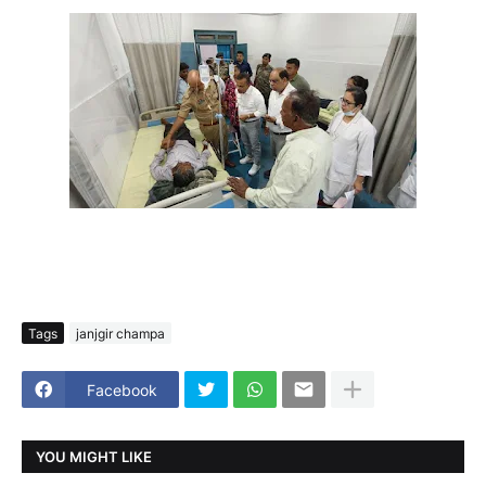
Tags
janjgir champa
Facebook
YOU MIGHT LIKE