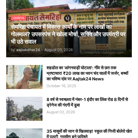
UMRIYA
सेमरिहा पंचायत में विकास कार्यों के नाम पर लाखों का
गोलमाल? उपसरपंच ने खोला मोर्चा, सचिव और उपयंत्री पर
भी उठे सवाल
by
aajtakdhar24
-
August 05, 2026
शहडोल का 'आंगनवाड़ी घोटाला': नींव से छत तक
भ्रष्टाचार! ₹20 लाख का भवन चंद सालों में जर्जर, बच्चों
का भविष्य दांव पर Aajtak24 News
October 16, 2025
8 वर्ष से स्वच्छता में नंबर-1 इंदौर का लिंक रोड 8 दिनों से
ड्रेनेज की गंदगी में डूबा
August 02, 2026
35 मासूमों की जान से खिलवाड़! स्कूल की निजी बोलेरो खेत
में पलटी, ग्रामीण बने फरिश्ते