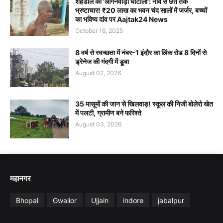
शहडोल का 'आंगनवाड़ी घोटाला': नींव से छत तक
भ्रष्टाचार! ₹20 लाख का भवन चंद सालों में जर्जर, बच्चों
का भविष्य दांव पर Aajtak24 News
October 16, 2025
8 वर्ष से स्वच्छता में नंबर-1 इंदौर का लिंक रोड 8 दिनों से
ड्रेनेज की गंदगी में डूबा
August 02, 2026
35 मासूमों की जान से खिलवाड़! स्कूल की निजी बोलेरो खेत
में पलटी, ग्रामीण बने फरिश्ते
August 03, 2026
महानगर
Bhopal
Gwalior
Ujjain
indore
jabalpur