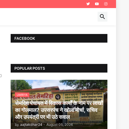
FACEBOOK
POPULAR POSTS
0
UMRIYA
सेमरिहा पंचायत में विकास कार्यों के नाम पर लाखों
का गोलमाल? उपसरपंच ने खोला मोर्चा, सचिव
और उपयंत्री पर भी उठे सवाल
by
aajtakdhar24
-
August 05, 2026