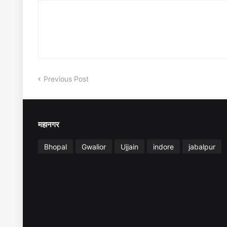
Previous Post
महानगर
Bhopal
Gwalior
Ujjain
indore
jabalpur