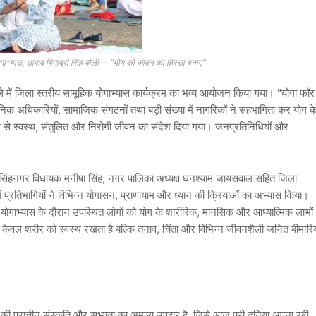
गाभ्यास, सांसद हिमाद्री सिंह बोलीं— "योग को जीवन का हिस्सा बनाएं"
में जिला स्तरीय सामूहिक योगाभ्यास कार्यक्रम का भव्य आयोजन किया गया। "योगा फॉर
निक अधिकारियों, सामाजिक संगठनों तथा बड़ी संख्या में नागरिकों ने सहभागिता कर योग क
 से स्वस्थ, संतुलित और निरोगी जीवन का संदेश दिया गया। जनप्रतिनिधियों और
 जयसिंहनगर विधायक मनीषा सिंह, नगर पालिका अध्यक्ष घनश्याम जायसवाल सहित जिला
में प्रतिभागियों ने विभिन्न योगासन, प्राणायाम और ध्यान की क्रियाओं का अभ्यास किया।
ोगाभ्यास के दौरान उपस्थित लोगों को योग के शारीरिक, मानसिक और आध्यात्मिक लाभों
स न केवल शरीर को स्वस्थ रखता है बल्कि तनाव, चिंता और विभिन्न जीवनशैली जनित बीमारिय
त की प्राचीन संस्कृति और सभ्यता का अमूल्य उपहार है, जिसे आज पूरी दुनिया अपना रही