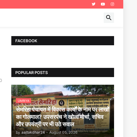
FACEBOOK
POPULAR POSTS
0
UMRIYA
सेमरिहा पंचायत में विकास कार्यों के नाम पर लाखों
का गोलमाल? उपसरपंच ने खोला मोर्चा, सचिव
और उपयंत्री पर भी उठे सवाल
by
aajtakdhar24
-
August 05, 2026