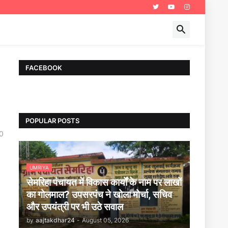
FACEBOOK
POPULAR POSTS
0
UMRIYA
सेमरिहा पंचायत में विकास कार्यों के नाम पर लाखों
का गोलमाल? उपसरपंच ने खोला मोर्चा, सचिव
और उपयंत्री पर भी उठे सवाल
by
aajtakdhar24
-
August 05, 2026