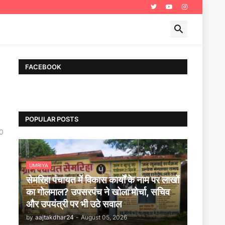
FACEBOOK
POPULAR POSTS
0
UMRIYA
सेमरिहा पंचायत में विकास कार्यों के नाम पर लाखों
का गोलमाल? उपसरपंच ने खोला मोर्चा, सचिव
और उपयंत्री पर भी उठे सवाल
by
aajtakdhar24
-
August 05, 2026