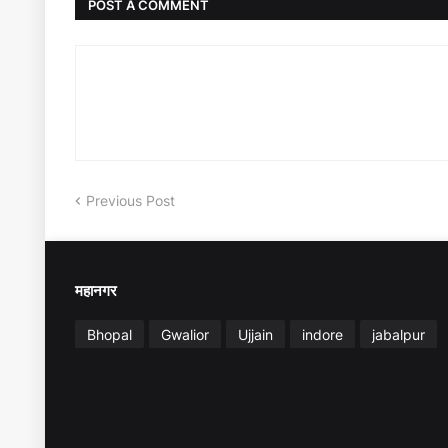
POST A COMMENT
Previous Post
महानगर
Bhopal
Gwalior
Ujjain
indore
jabalpur