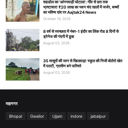
शहडोल का 'आंगनवाड़ी घोटाला': नींव से छत तक
भ्रष्टाचार! ₹20 लाख का भवन चंद सालों में जर्जर, बच्चों
का भविष्य दांव पर Aajtak24 News
October 16, 2025
8 वर्ष से स्वच्छता में नंबर-1 इंदौर का लिंक रोड 8 दिनों से
ड्रेनेज की गंदगी में डूबा
August 02, 2026
35 मासूमों की जान से खिलवाड़! स्कूल की निजी बोलेरो खेत
में पलटी, ग्रामीण बने फरिश्ते
August 03, 2026
महानगर
Bhopal
Gwalior
Ujjain
indore
jabalpur