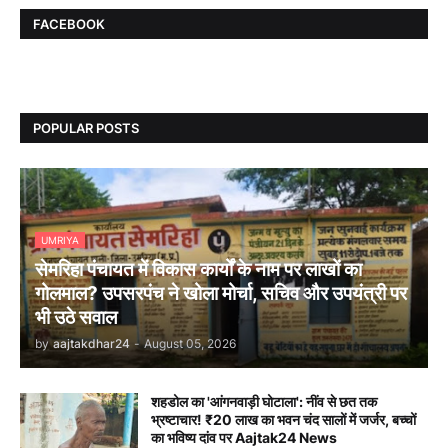
FACEBOOK
POPULAR POSTS
UMRIYA
सेमरिहा पंचायत में विकास कार्यों के नाम पर लाखों का
गोलमाल? उपसरपंच ने खोला मोर्चा, सचिव और उपयंत्री पर
भी उठे सवाल
by
aajtakdhar24
-
August 05, 2026
शहडोल का 'आंगनवाड़ी घोटाला': नींव से छत तक
भ्रष्टाचार! ₹20 लाख का भवन चंद सालों में जर्जर, बच्चों
का भविष्य दांव पर Aajtak24 News