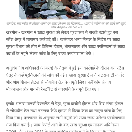
खरगोन; बस स्टैंड के होटल-ढाबों पर खाद्य विभाग का शिकंजा… थाली में परोसे जा रहे खाने की खुली
जांच Aajtak24 News
खरगोन
-
खरगोन
में खाद्य सुरक्षा को लेकर प्रशासन ने सख्ती बढ़ाते हुए बस
स्टैंड क्षेत्र में छापामार कार्रवाई की। कलेक्टर
भव्या मित्तल
के निर्देश पर खाद्य
सुरक्षा विभाग की टीम ने विभिन्न होटल, भोजनालय और खाद्य प्रतिष्ठानों से खाद्य
पदार्थों के नमूने लेकर जांच के लिए राज्य प्रयोगशाला भेजे।
अनुविभागीय अधिकारी (राजस्व) के नेतृत्व में हुई इस कार्रवाई के दौरान बस स्टैंड
क्षेत्र के कई प्रतिष्ठानों की जांच की गई। खाद्य सुरक्षा टीम ने नटराज टी कार्नर
और ओम शिवाय होटल से सोयाबीन तेल के नमूने लिए। वहीं ओम शिवाय
भोजनालय और मानसी रेस्टॉरेंट से वनस्पति के नमूने लिए गए।
इसके अलावा मानसी रेस्टॉरेंट से पेड़ा, गुप्ता कचोरी होटल और शिव संगम होटल
से सोयाबीन तेल तथा नटराज कैफे हाउस से मिल्क केक का नमूना जांच के लिए
लिया गया। प्रशासन के अनुसार सभी नमूनों को राज्य खाद्य परीक्षण प्रयोगशाला
भेज दिया गया है। जांच रिपोर्ट आने के बाद खाद्य सुरक्षा एवं मानक अधिनियम
2006 और नियम 2011 के तहत संबंधित प्रतिष्ठानों के खिलाफ वैधानिक