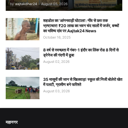
by
aajtakdhar24
-
August 05, 2026
शहडोल का 'आंगनवाड़ी घोटाला': नींव से छत तक
भ्रष्टाचार! ₹20 लाख का भवन चंद सालों में जर्जर, बच्चों
का भविष्य दांव पर Aajtak24 News
October 16, 2025
8 वर्ष से स्वच्छता में नंबर-1 इंदौर का लिंक रोड 8 दिनों से
ड्रेनेज की गंदगी में डूबा
August 02, 2026
35 मासूमों की जान से खिलवाड़! स्कूल की निजी बोलेरो खेत
में पलटी, ग्रामीण बने फरिश्ते
August 03, 2026
महानगर