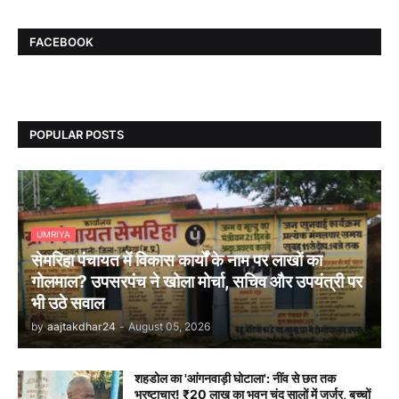
FACEBOOK
POPULAR POSTS
UMRIYA
सेमरिहा पंचायत में विकास कार्यों के नाम पर लाखों का
गोलमाल? उपसरपंच ने खोला मोर्चा, सचिव और उपयंत्री पर
भी उठे सवाल
by
aajtakdhar24
-
August 05, 2026
शहडोल का 'आंगनवाड़ी घोटाला': नींव से छत तक
भ्रष्टाचार! ₹20 लाख का भवन चंद सालों में जर्जर, बच्चों