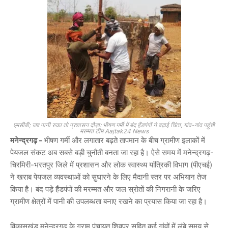
एमसीबी; जब पानी रुका तो प्रशासन दौड़ा: भीषण गर्मी में बंद हैंडपंपों ने बढ़ाई चिंता, गांव-गांव पहुंची
मरम्मत टीम Aajtak24 News
मनेन्द्रगढ़ -
भीषण गर्मी और लगातार बढ़ते तापमान के बीच ग्रामीण इलाकों में
पेयजल संकट अब सबसे बड़ी चुनौती बनता जा रहा है। ऐसे समय में मनेन्द्रगढ़-
चिरमिरी-भरतपुर जिले में प्रशासन और लोक स्वास्थ्य यांत्रिकी विभाग (पीएचई)
ने खराब पेयजल व्यवस्थाओं को सुधारने के लिए मैदानी स्तर पर अभियान तेज
किया है। बंद पड़े हैंडपंपों की मरम्मत और जल स्रोतों की निगरानी के जरिए
ग्रामीण क्षेत्रों में पानी की उपलब्धता बनाए रखने का प्रयास किया जा रहा है।
विकासखंड मनेन्द्रगढ़ के ग्राम पंचायत शिवपुर सहित कई गांवों में लंबे समय से