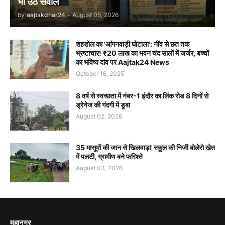
भी उठे सवाल
by
aajtakdhar24
-
August 05, 2026
शहडोल का 'आंगनवाड़ी घोटाला': नींव से छत तक
भ्रष्टाचार! ₹20 लाख का भवन चंद सालों में जर्जर, बच्चों
का भविष्य दांव पर Aajtak24 News
October 16, 2025
8 वर्ष से स्वच्छता में नंबर-1 इंदौर का लिंक रोड 8 दिनों से
ड्रेनेज की गंदगी में डूबा
August 02, 2026
35 मासूमों की जान से खिलवाड़! स्कूल की निजी बोलेरो खेत
में पलटी, ग्रामीण बने फरिश्ते
August 03, 2026
महानगर