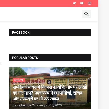
FACEBOOK
POPULAR POSTS
0
UMRIYA
सेमरिहा पंचायत में विकास कार्यों के नाम पर लाखों
का गोलमाल? उपसरपंच ने खोला मोर्चा, सचिव
और उपयंत्री पर भी उठे सवाल
by
aajtakdhar24
-
August 05, 2026