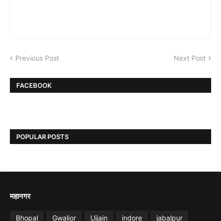
Previous Post
Next Post
FACEBOOK
POPULAR POSTS
महानगर
Bhopal
Gwalior
Ujjain
indore
jabalpur