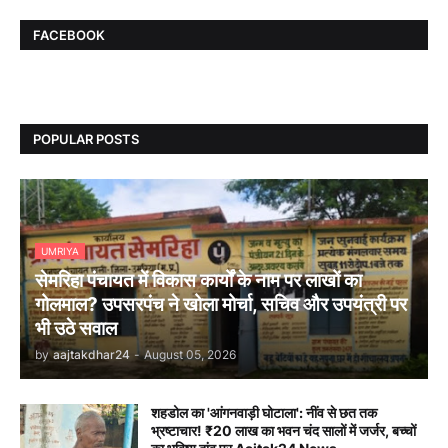
FACEBOOK
POPULAR POSTS
UMRIYA
सेमरिहा पंचायत में विकास कार्यों के नाम पर लाखों का
गोलमाल? उपसरपंच ने खोला मोर्चा, सचिव और उपयंत्री पर
भी उठे सवाल
by
aajtakdhar24
-
August 05, 2026
शहडोल का 'आंगनवाड़ी घोटाला': नींव से छत तक
भ्रष्टाचार! ₹20 लाख का भवन चंद सालों में जर्जर, बच्चों