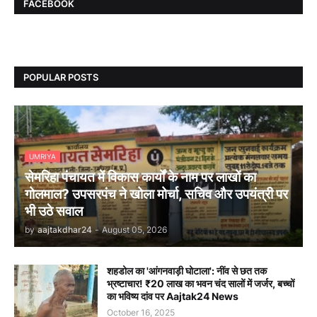
FACEBOOK
POPULAR POSTS
UMRIYA
सेमरिहा पंचायत में विकास कार्यों के नाम पर लाखों का
गोलमाल? उपसरपंच ने खोला मोर्चा, सचिव और उपयंत्री पर
भी उठे सवाल
by
aajtakdhar24
-
August 05, 2026
शहडोल का 'आंगनवाड़ी घोटाला': नींव से छत तक
भ्रष्टाचार! ₹20 लाख का भवन चंद सालों में जर्जर, बच्चों
का भविष्य दांव पर Aajtak24 News
October 16, 2025