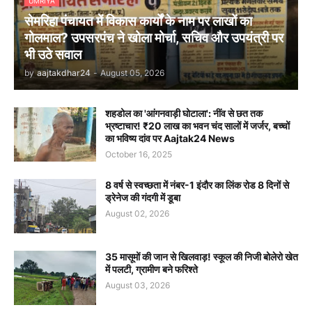
UMRIYA
सेमरिहा पंचायत में विकास कार्यों के नाम पर लाखों का
गोलमाल? उपसरपंच ने खोला मोर्चा, सचिव और उपयंत्री पर
भी उठे सवाल
by
aajtakdhar24
-
August 05, 2026
शहडोल का 'आंगनवाड़ी घोटाला': नींव से छत तक
भ्रष्टाचार! ₹20 लाख का भवन चंद सालों में जर्जर, बच्चों
का भविष्य दांव पर Aajtak24 News
October 16, 2025
8 वर्ष से स्वच्छता में नंबर-1 इंदौर का लिंक रोड 8 दिनों से
ड्रेनेज की गंदगी में डूबा
August 02, 2026
35 मासूमों की जान से खिलवाड़! स्कूल की निजी बोलेरो खेत
में पलटी, ग्रामीण बने फरिश्ते
August 03, 2026