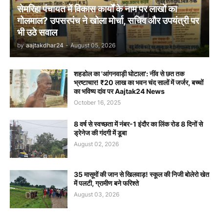
सेमरिहा पंचायत में विकास कार्यों के नाम पर लाखों का
गोलमाल? उपसरपंच ने खोला मोर्चा, सचिव और उपयंत्री पर
भी उठे सवाल
by
aajtakdhar24
-
August 05, 2026
शहडोल का 'आंगनवाड़ी घोटाला': नींव से छत तक
भ्रष्टाचार! ₹20 लाख का भवन चंद सालों में जर्जर, बच्चों
का भविष्य दांव पर Aajtak24 News
October 16, 2025
8 वर्ष से स्वच्छता में नंबर-1 इंदौर का लिंक रोड 8 दिनों से
ड्रेनेज की गंदगी में डूबा
August 02, 2026
35 मासूमों की जान से खिलवाड़! स्कूल की निजी बोलेरो खेत
में पलटी, ग्रामीण बने फरिश्ते
August 03, 2026