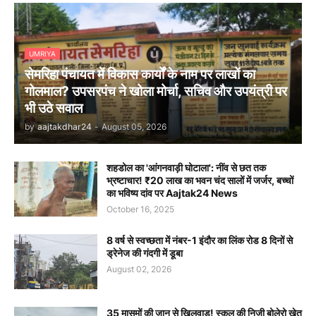
UMRIYA
सेमरिहा पंचायत में विकास कार्यों के नाम पर लाखों का
गोलमाल? उपसरपंच ने खोला मोर्चा, सचिव और उपयंत्री पर
भी उठे सवाल
by
aajtakdhar24
-
August 05, 2026
शहडोल का 'आंगनवाड़ी घोटाला': नींव से छत तक
भ्रष्टाचार! ₹20 लाख का भवन चंद सालों में जर्जर, बच्चों
का भविष्य दांव पर Aajtak24 News
October 16, 2025
8 वर्ष से स्वच्छता में नंबर-1 इंदौर का लिंक रोड 8 दिनों से
ड्रेनेज की गंदगी में डूबा
August 02, 2026
35 मासूमों की जान से खिलवाड़! स्कूल की निजी बोलेरो खेत