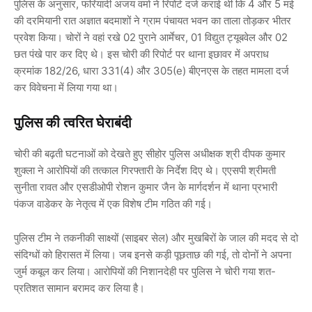
पुलिस के अनुसार, फरियादी अजय वर्मा ने रिपोर्ट दर्ज कराई थी कि 4 और 5 मई
की दरमियानी रात अज्ञात बदमाशों ने ग्राम पंचायत भवन का ताला तोड़कर भीतर
प्रवेश किया। चोरों ने वहां रखे 02 पुराने आर्मेचर, 01 विद्युत ट्यूबवेल और 02
छत पंखे पार कर दिए थे। इस चोरी की रिपोर्ट पर थाना इछावर में अपराध
क्रमांक 182/26, धारा 331(4) और 305(e) बीएनएस के तहत मामला दर्ज
कर विवेचना में लिया गया था।
पुलिस की त्वरित घेराबंदी
चोरी की बढ़ती घटनाओं को देखते हुए सीहोर पुलिस अधीक्षक
श्री दीपक कुमार
शुक्ला
ने आरोपियों की तत्काल गिरफ्तारी के निर्देश दिए थे। एएसपी
श्रीमती
सुनीता रावत
और एसडीओपी
रोशन कुमार जैन
के मार्गदर्शन में थाना प्रभारी
पंकज वाडेकर के नेतृत्व में एक विशेष टीम गठित की गई।
पुलिस टीम ने तकनीकी साक्ष्यों (साइबर सेल) और मुखबिरों के जाल की मदद से दो
संदिग्धों को हिरासत में लिया। जब इनसे कड़ी पूछताछ की गई, तो दोनों ने अपना
जुर्म कबूल कर लिया। आरोपियों की निशानदेही पर पुलिस ने चोरी गया शत-
प्रतिशत सामान बरामद कर लिया है।