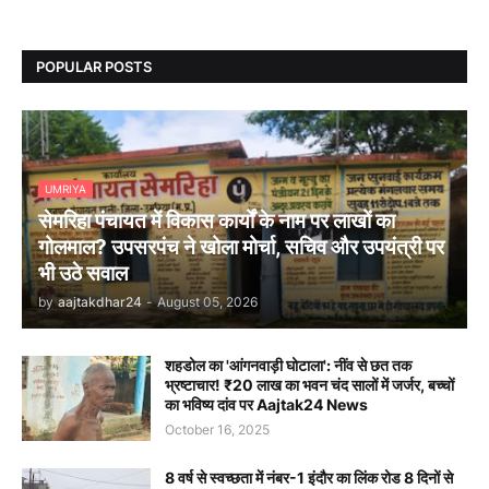
POPULAR POSTS
UMRIYA
सेमरिहा पंचायत में विकास कार्यों के नाम पर लाखों का
गोलमाल? उपसरपंच ने खोला मोर्चा, सचिव और उपयंत्री पर
भी उठे सवाल
by
aajtakdhar24
-
August 05, 2026
शहडोल का 'आंगनवाड़ी घोटाला': नींव से छत तक
भ्रष्टाचार! ₹20 लाख का भवन चंद सालों में जर्जर, बच्चों
का भविष्य दांव पर Aajtak24 News
October 16, 2025
8 वर्ष से स्वच्छता में नंबर-1 इंदौर का लिंक रोड 8 दिनों से