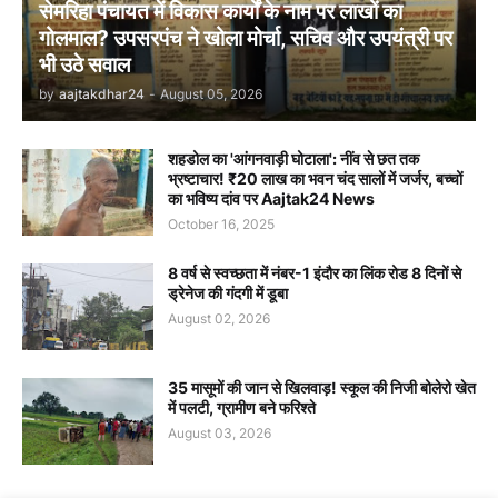
सेमरिहा पंचायत में विकास कार्यों के नाम पर लाखों का
गोलमाल? उपसरपंच ने खोला मोर्चा, सचिव और उपयंत्री पर
भी उठे सवाल
by
aajtakdhar24
-
August 05, 2026
शहडोल का 'आंगनवाड़ी घोटाला': नींव से छत तक
भ्रष्टाचार! ₹20 लाख का भवन चंद सालों में जर्जर, बच्चों
का भविष्य दांव पर Aajtak24 News
October 16, 2025
8 वर्ष से स्वच्छता में नंबर-1 इंदौर का लिंक रोड 8 दिनों से
ड्रेनेज की गंदगी में डूबा
August 02, 2026
35 मासूमों की जान से खिलवाड़! स्कूल की निजी बोलेरो खेत
में पलटी, ग्रामीण बने फरिश्ते
August 03, 2026